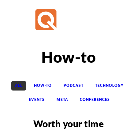
How-to
ALL
HOW-TO
PODCAST
TECHNOLOGY
EVENTS
META
CONFERENCES
Worth your time